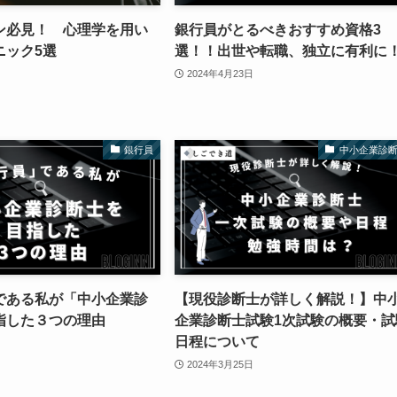
ン必見！ 心理学を用い
銀行員がとるべきおすすめ資格3
ニック5選
選！！出世や転職、独立に有利に
2024年4月23日
銀行員
中小企業診
である私が「中小企業診
【現役診断士が詳しく解説！】中
指した３つの理由
企業診断士試験1次試験の概要・試
日程について
2024年3月25日