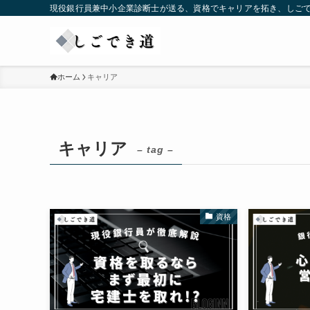
現役銀行員兼中小企業診断士が送る、資格でキャリアを拓き、しご
ホーム
キャリア
キャリア
– tag –
資格