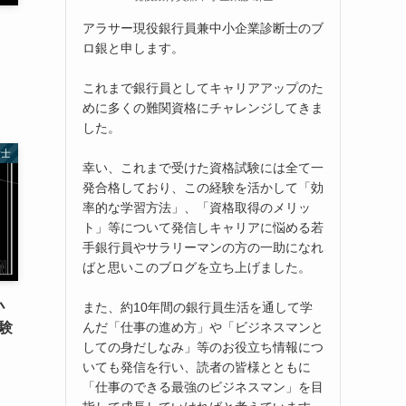
アラサー現役銀行員兼中小企業診断士のブ
ロ銀と申します。
！
これまで銀行員としてキャリアアップのた
めに多くの難関資格にチャレンジしてきま
した。
断士
幸い、これまで受けた資格試験には全て一
発合格しており、この経験を活かして「効
率的な学習方法」、「資格取得のメリッ
ト」等について発信しキャリアに悩める若
手銀行員やサラリーマンの方の一助になれ
ばと思いこのブログを立ち上げました。
小
また、約10年間の銀行員生活を通して学
んだ「仕事の進め方」や「ビジネスマンと
験
しての身だしなみ」等のお役立ち情報につ
いても発信を行い、読者の皆様とともに
「仕事のできる最強のビジネスマン」を目